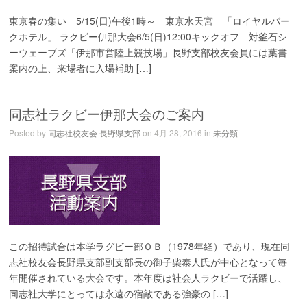
東京春の集い 5/15(日)午後1時～ 東京水天宮 「ロイヤルパー
クホテル」 ラクビー伊那大会6/5(日)12:00キックオフ 対釜石シ
ーウェーブズ「伊那市営陸上競技場」長野支部校友会員には葉書
案内の上、来場者に入場補助 […]
同志社ラクビー伊那大会のご案内
Posted by
同志社校友会 長野県支部
on 4月 28, 2016 in
未分類
この招待試合は本学ラグビー部ＯＢ（1978年経）であり、現在同
志社校友会長野県支部副支部長の御子柴泰人氏が中心となって毎
年開催されている大会です。本年度は社会人ラクビーで活躍し、
同志社大学にとっては永遠の宿敵である強豪の […]